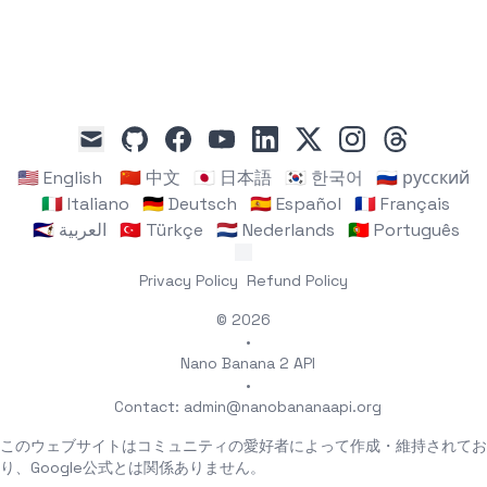
github
facebook
youtube
linkedin
x
instagram
threads
mail
🇺🇸 English
🇨🇳 中文
🇯🇵 日本語
🇰🇷 한국어
🇷🇺 русский
🇮🇹 Italiano
🇩🇪 Deutsch
🇪🇸 Español
🇫🇷 Français
🇸🇦 العربية
🇹🇷 Türkçe
🇳🇱 Nederlands
🇵🇹 Português
Privacy Policy
Refund Policy
© 2026
•
Nano Banana 2 API
•
Contact:
admin@nanobananaapi.org
このウェブサイトはコミュニティの愛好者によって作成・維持されてお
り、Google公式とは関係ありません。